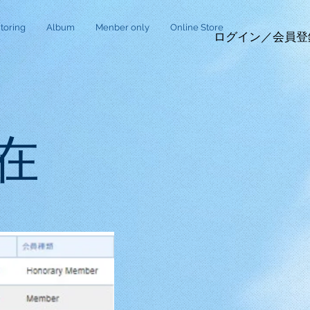
toring
Album
Menber only
Online Store
ログイン／会員登
現在